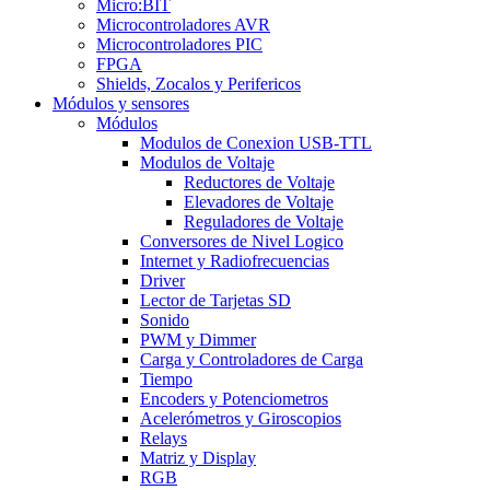
Micro:BIT
Microcontroladores AVR
Microcontroladores PIC
FPGA
Shields, Zocalos y Perifericos
Módulos y sensores
Módulos
Modulos de Conexion USB-TTL
Modulos de Voltaje
Reductores de Voltaje
Elevadores de Voltaje
Reguladores de Voltaje
Conversores de Nivel Logico
Internet y Radiofrecuencias
Driver
Lector de Tarjetas SD
Sonido
PWM y Dimmer
Carga y Controladores de Carga
Tiempo
Encoders y Potenciometros
Acelerómetros y Giroscopios
Relays
Matriz y Display
RGB