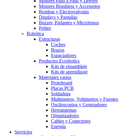
Motores Paso a Paso y Drivers
Motores Brushless y Accesorios
Bombas y Electrovalvulas
Displays y Pantallas
Buzzer, Parlantes y Microfonos
Peltier
Robótica
Estructuras
Coches
Brazos
Espaciadores
Productos Ecrobotics
Kits de ensamblaje
Kits de aprendizaje
Materiales varios
Protoboard
Placas PCB
Soldadura
Multimetros, Voltimetros y Fuentes
Osciloscopios y Generadores
Herramientas
Organizadores
Cables y Conectores
Energía
Servicios