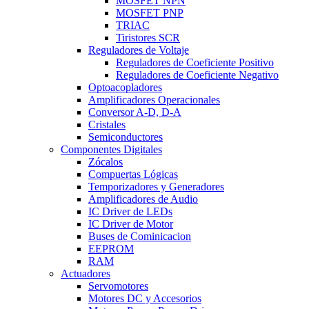
MOSFET NPN
MOSFET PNP
TRIAC
Tiristores SCR
Reguladores de Voltaje
Reguladores de Coeficiente Positivo
Reguladores de Coeficiente Negativo
Optoacopladores
Amplificadores Operacionales
Conversor A-D, D-A
Cristales
Semiconductores
Componentes Digitales
Zócalos
Compuertas Lógicas
Temporizadores y Generadores
Amplificadores de Audio
IC Driver de LEDs
IC Driver de Motor
Buses de Cominicacion
EEPROM
RAM
Actuadores
Servomotores
Motores DC y Accesorios