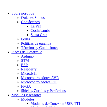
Sobre nosotros
Quienes Somos
Contáctenos
La Paz
Cochabamba
Santa Cruz
Ferias
Políticas de garantía
Términos y Condiciones
Placas de Desarrollo
Arduino
STM
ESP
Raspberry
Micro:BIT
Microcontroladores AVR
Microcontroladores PIC
FPGA
Shields, Zocalos y Perifericos
Módulos y sensores
Módulos
Modulos de Conexion USB-TTL