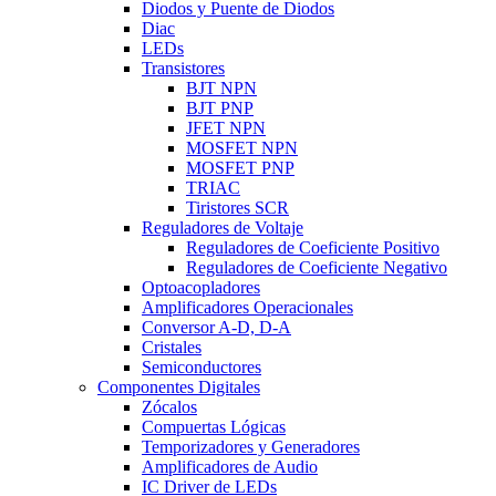
Diodos y Puente de Diodos
Diac
LEDs
Transistores
BJT NPN
BJT PNP
JFET NPN
MOSFET NPN
MOSFET PNP
TRIAC
Tiristores SCR
Reguladores de Voltaje
Reguladores de Coeficiente Positivo
Reguladores de Coeficiente Negativo
Optoacopladores
Amplificadores Operacionales
Conversor A-D, D-A
Cristales
Semiconductores
Componentes Digitales
Zócalos
Compuertas Lógicas
Temporizadores y Generadores
Amplificadores de Audio
IC Driver de LEDs