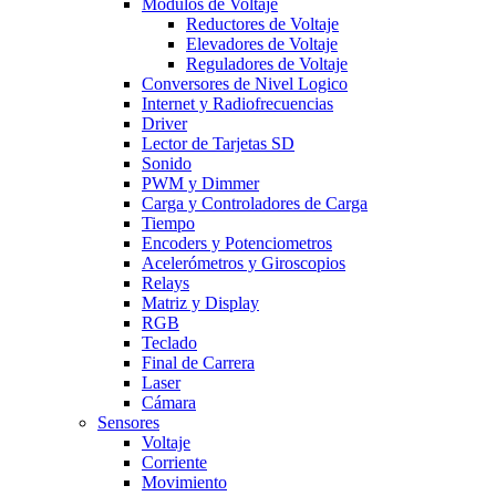
Modulos de Voltaje
Reductores de Voltaje
Elevadores de Voltaje
Reguladores de Voltaje
Conversores de Nivel Logico
Internet y Radiofrecuencias
Driver
Lector de Tarjetas SD
Sonido
PWM y Dimmer
Carga y Controladores de Carga
Tiempo
Encoders y Potenciometros
Acelerómetros y Giroscopios
Relays
Matriz y Display
RGB
Teclado
Final de Carrera
Laser
Cámara
Sensores
Voltaje
Corriente
Movimiento