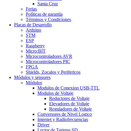
Santa Cruz
Ferias
Políticas de garantía
Términos y Condiciones
Placas de Desarrollo
Arduino
STM
ESP
Raspberry
Micro:BIT
Microcontroladores AVR
Microcontroladores PIC
FPGA
Shields, Zocalos y Perifericos
Módulos y sensores
Módulos
Modulos de Conexion USB-TTL
Modulos de Voltaje
Reductores de Voltaje
Elevadores de Voltaje
Reguladores de Voltaje
Conversores de Nivel Logico
Internet y Radiofrecuencias
Driver
Lector de Tarjetas SD