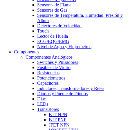
Sensores de Flama
Sensores de Gas
Sensores de Temperatura, Humedad, Presión y
Altura
Detectores de Velocidad
Touch
Lector de Huella
ECG/EQG/EMG
Nivel de Agua y Flujo metros
Componentes
Componentes Analógicos
Switches y Pulsadores
Fusibles de Vidrio
Resistencias
Potenciometros
Capacitores
Inductores, Transformadores y Reles
Diodos y Puente de Diodos
Diac
LEDs
Transistores
BJT NPN
BJT PNP
JFET NPN