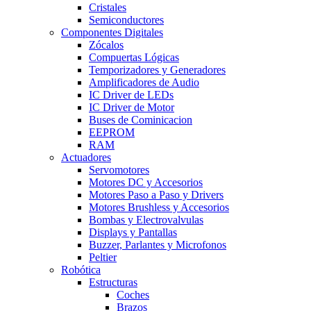
Cristales
Semiconductores
Componentes Digitales
Zócalos
Compuertas Lógicas
Temporizadores y Generadores
Amplificadores de Audio
IC Driver de LEDs
IC Driver de Motor
Buses de Cominicacion
EEPROM
RAM
Actuadores
Servomotores
Motores DC y Accesorios
Motores Paso a Paso y Drivers
Motores Brushless y Accesorios
Bombas y Electrovalvulas
Displays y Pantallas
Buzzer, Parlantes y Microfonos
Peltier
Robótica
Estructuras
Coches
Brazos