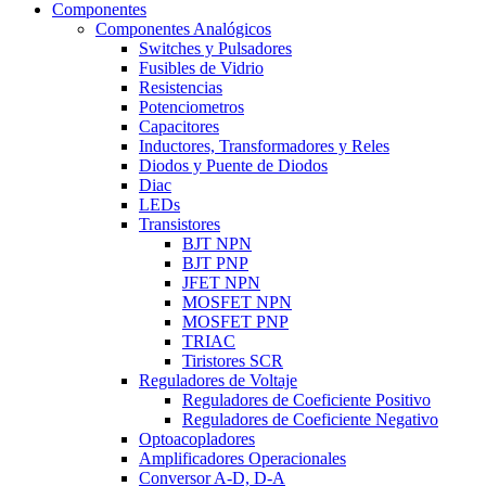
Componentes
Componentes Analógicos
Switches y Pulsadores
Fusibles de Vidrio
Resistencias
Potenciometros
Capacitores
Inductores, Transformadores y Reles
Diodos y Puente de Diodos
Diac
LEDs
Transistores
BJT NPN
BJT PNP
JFET NPN
MOSFET NPN
MOSFET PNP
TRIAC
Tiristores SCR
Reguladores de Voltaje
Reguladores de Coeficiente Positivo
Reguladores de Coeficiente Negativo
Optoacopladores
Amplificadores Operacionales
Conversor A-D, D-A