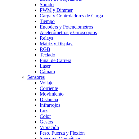
Sonido
PWM y Dimmer
Carga y Controladores de Carga
Tiempo
Encoders y Potenciometros
Acelerómetros y Giroscopios
Relays
Matriz y Display
RGB
Teclado
Final de Carrera
Laser
Cámara
Sensores
Voltaje
Corriente
Movimiento
Distancia
Infrarrojos
Luz
Color
Gestos
Vibración
Peso, Fuerza y Flexión
Sensores Magnéticos