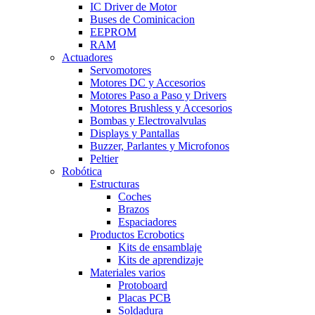
IC Driver de Motor
Buses de Cominicacion
EEPROM
RAM
Actuadores
Servomotores
Motores DC y Accesorios
Motores Paso a Paso y Drivers
Motores Brushless y Accesorios
Bombas y Electrovalvulas
Displays y Pantallas
Buzzer, Parlantes y Microfonos
Peltier
Robótica
Estructuras
Coches
Brazos
Espaciadores
Productos Ecrobotics
Kits de ensamblaje
Kits de aprendizaje
Materiales varios
Protoboard
Placas PCB
Soldadura