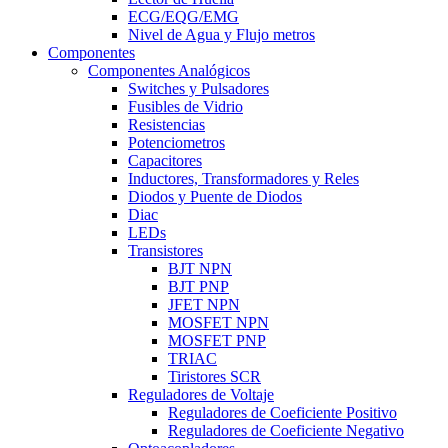
ECG/EQG/EMG
Nivel de Agua y Flujo metros
Componentes
Componentes Analógicos
Switches y Pulsadores
Fusibles de Vidrio
Resistencias
Potenciometros
Capacitores
Inductores, Transformadores y Reles
Diodos y Puente de Diodos
Diac
LEDs
Transistores
BJT NPN
BJT PNP
JFET NPN
MOSFET NPN
MOSFET PNP
TRIAC
Tiristores SCR
Reguladores de Voltaje
Reguladores de Coeficiente Positivo
Reguladores de Coeficiente Negativo