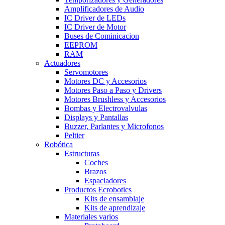
Amplificadores de Audio
IC Driver de LEDs
IC Driver de Motor
Buses de Cominicacion
EEPROM
RAM
Actuadores
Servomotores
Motores DC y Accesorios
Motores Paso a Paso y Drivers
Motores Brushless y Accesorios
Bombas y Electrovalvulas
Displays y Pantallas
Buzzer, Parlantes y Microfonos
Peltier
Robótica
Estructuras
Coches
Brazos
Espaciadores
Productos Ecrobotics
Kits de ensamblaje
Kits de aprendizaje
Materiales varios