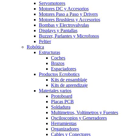
Servomotores
Motores DC y Accesorios
Motores Paso a Paso y Drivers
Motores Brushless y Accesorios
Bombas y Electrovalvulas
Displays y Pantallas
Buzzer, Parlantes y Microfonos
Peltier
Robótica
Estructuras
Coches
Brazos
Espaciadores
Productos Ecrobotics
Kits de ensamblaje
Kits de aprendizaje
Materiales varios
Protoboard
Placas PCB
Soldadura
Multimetros, Voltimetros y Fuentes
Osciloscopios y Generadores
Herramientas
Organizadores
Cables y Conectores