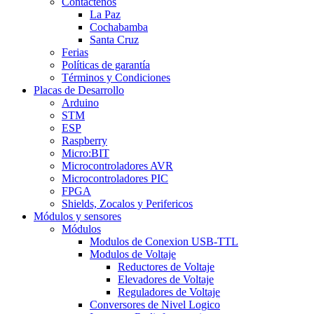
Contáctenos
La Paz
Cochabamba
Santa Cruz
Ferias
Políticas de garantía
Términos y Condiciones
Placas de Desarrollo
Arduino
STM
ESP
Raspberry
Micro:BIT
Microcontroladores AVR
Microcontroladores PIC
FPGA
Shields, Zocalos y Perifericos
Módulos y sensores
Módulos
Modulos de Conexion USB-TTL
Modulos de Voltaje
Reductores de Voltaje
Elevadores de Voltaje
Reguladores de Voltaje
Conversores de Nivel Logico