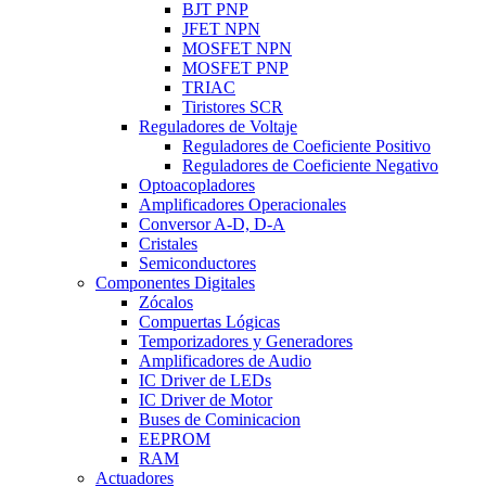
BJT PNP
JFET NPN
MOSFET NPN
MOSFET PNP
TRIAC
Tiristores SCR
Reguladores de Voltaje
Reguladores de Coeficiente Positivo
Reguladores de Coeficiente Negativo
Optoacopladores
Amplificadores Operacionales
Conversor A-D, D-A
Cristales
Semiconductores
Componentes Digitales
Zócalos
Compuertas Lógicas
Temporizadores y Generadores
Amplificadores de Audio
IC Driver de LEDs
IC Driver de Motor
Buses de Cominicacion
EEPROM
RAM
Actuadores