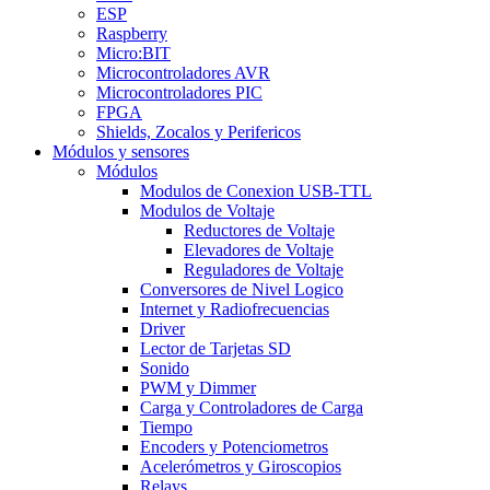
ESP
Raspberry
Micro:BIT
Microcontroladores AVR
Microcontroladores PIC
FPGA
Shields, Zocalos y Perifericos
Módulos y sensores
Módulos
Modulos de Conexion USB-TTL
Modulos de Voltaje
Reductores de Voltaje
Elevadores de Voltaje
Reguladores de Voltaje
Conversores de Nivel Logico
Internet y Radiofrecuencias
Driver
Lector de Tarjetas SD
Sonido
PWM y Dimmer
Carga y Controladores de Carga
Tiempo
Encoders y Potenciometros
Acelerómetros y Giroscopios
Relays