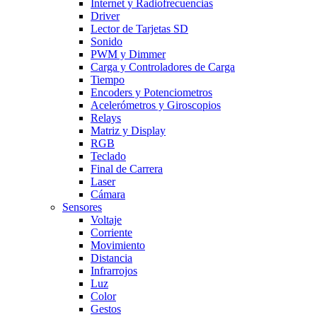
Internet y Radiofrecuencias
Driver
Lector de Tarjetas SD
Sonido
PWM y Dimmer
Carga y Controladores de Carga
Tiempo
Encoders y Potenciometros
Acelerómetros y Giroscopios
Relays
Matriz y Display
RGB
Teclado
Final de Carrera
Laser
Cámara
Sensores
Voltaje
Corriente
Movimiento
Distancia
Infrarrojos
Luz
Color
Gestos