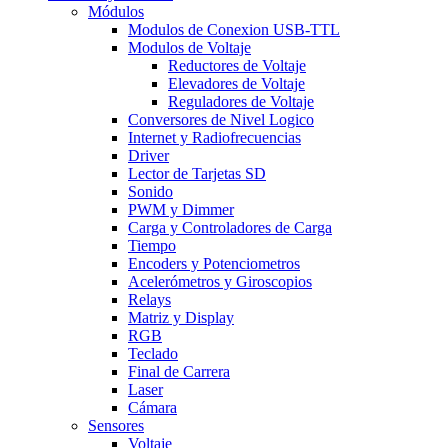
Módulos
Modulos de Conexion USB-TTL
Modulos de Voltaje
Reductores de Voltaje
Elevadores de Voltaje
Reguladores de Voltaje
Conversores de Nivel Logico
Internet y Radiofrecuencias
Driver
Lector de Tarjetas SD
Sonido
PWM y Dimmer
Carga y Controladores de Carga
Tiempo
Encoders y Potenciometros
Acelerómetros y Giroscopios
Relays
Matriz y Display
RGB
Teclado
Final de Carrera
Laser
Cámara
Sensores
Voltaje