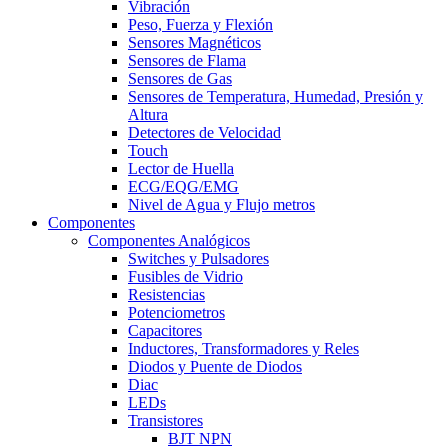
Vibración
Peso, Fuerza y Flexión
Sensores Magnéticos
Sensores de Flama
Sensores de Gas
Sensores de Temperatura, Humedad, Presión y
Altura
Detectores de Velocidad
Touch
Lector de Huella
ECG/EQG/EMG
Nivel de Agua y Flujo metros
Componentes
Componentes Analógicos
Switches y Pulsadores
Fusibles de Vidrio
Resistencias
Potenciometros
Capacitores
Inductores, Transformadores y Reles
Diodos y Puente de Diodos
Diac
LEDs
Transistores
BJT NPN