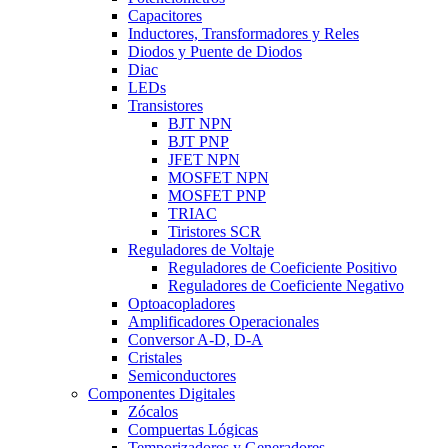
Capacitores
Inductores, Transformadores y Reles
Diodos y Puente de Diodos
Diac
LEDs
Transistores
BJT NPN
BJT PNP
JFET NPN
MOSFET NPN
MOSFET PNP
TRIAC
Tiristores SCR
Reguladores de Voltaje
Reguladores de Coeficiente Positivo
Reguladores de Coeficiente Negativo
Optoacopladores
Amplificadores Operacionales
Conversor A-D, D-A
Cristales
Semiconductores
Componentes Digitales
Zócalos
Compuertas Lógicas
Temporizadores y Generadores