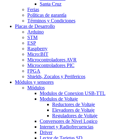
Santa Cruz
Ferias
Políticas de garantía
Términos y Condiciones
Placas de Desarrollo
Arduino
STM
ESP
Raspberry
Micro:BIT
Microcontroladores AVR
Microcontroladores PIC
FPGA
Shields, Zocalos y Perifericos
Módulos y sensores
Módulos
Modulos de Conexion USB-TTL
Modulos de Voltaje
Reductores de Voltaje
Elevadores de Voltaje
Reguladores de Voltaje
Conversores de Nivel Logico
Internet y Radiofrecuencias
Driver
Lector de Tarjetas SD