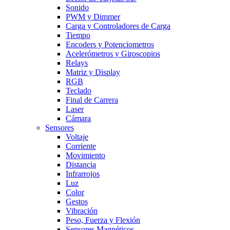
Sonido
PWM y Dimmer
Carga y Controladores de Carga
Tiempo
Encoders y Potenciometros
Acelerómetros y Giroscopios
Relays
Matriz y Display
RGB
Teclado
Final de Carrera
Laser
Cámara
Sensores
Voltaje
Corriente
Movimiento
Distancia
Infrarrojos
Luz
Color
Gestos
Vibración
Peso, Fuerza y Flexión
Sensores Magnéticos