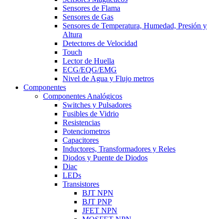
Sensores de Flama
Sensores de Gas
Sensores de Temperatura, Humedad, Presión y
Altura
Detectores de Velocidad
Touch
Lector de Huella
ECG/EQG/EMG
Nivel de Agua y Flujo metros
Componentes
Componentes Analógicos
Switches y Pulsadores
Fusibles de Vidrio
Resistencias
Potenciometros
Capacitores
Inductores, Transformadores y Reles
Diodos y Puente de Diodos
Diac
LEDs
Transistores
BJT NPN
BJT PNP
JFET NPN