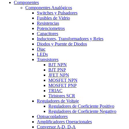
Componentes
Componentes Analógicos
Switches y Pulsadores
Fusibles de Vidrio
Resistencias
Potenciometros
Capacitores
Inductores, Transformadores y Reles
Diodos y Puente de Diodos
Diac
LEDs
Transistores
BJT NPN
BJT PNP
JFET NPN
MOSFET NPN
MOSFET PNP
TRIAC
Tiristores SCR
Reguladores de Voltaje
Reguladores de Coeficiente Positivo
Reguladores de Coeficiente Negativo
Optoacopladores
Amplificadores Operacionales
Conversor A-D, D-A