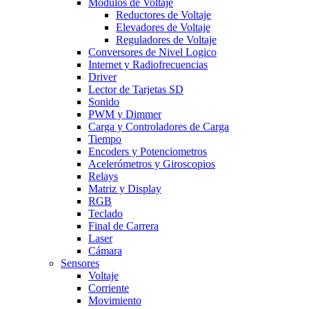
Modulos de Voltaje
Reductores de Voltaje
Elevadores de Voltaje
Reguladores de Voltaje
Conversores de Nivel Logico
Internet y Radiofrecuencias
Driver
Lector de Tarjetas SD
Sonido
PWM y Dimmer
Carga y Controladores de Carga
Tiempo
Encoders y Potenciometros
Acelerómetros y Giroscopios
Relays
Matriz y Display
RGB
Teclado
Final de Carrera
Laser
Cámara
Sensores
Voltaje
Corriente
Movimiento