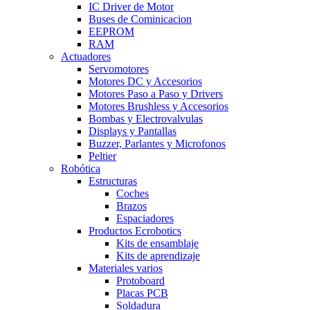
IC Driver de Motor
Buses de Cominicacion
EEPROM
RAM
Actuadores
Servomotores
Motores DC y Accesorios
Motores Paso a Paso y Drivers
Motores Brushless y Accesorios
Bombas y Electrovalvulas
Displays y Pantallas
Buzzer, Parlantes y Microfonos
Peltier
Robótica
Estructuras
Coches
Brazos
Espaciadores
Productos Ecrobotics
Kits de ensamblaje
Kits de aprendizaje
Materiales varios
Protoboard
Placas PCB
Soldadura