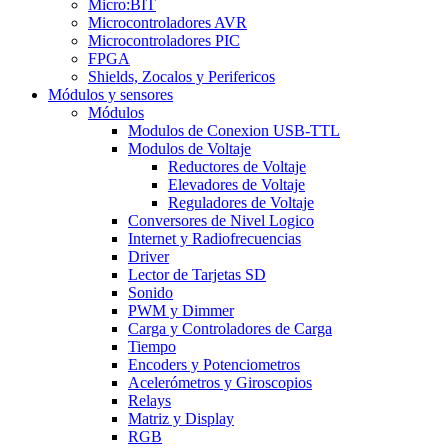
Micro:BIT
Microcontroladores AVR
Microcontroladores PIC
FPGA
Shields, Zocalos y Perifericos
Módulos y sensores
Módulos
Modulos de Conexion USB-TTL
Modulos de Voltaje
Reductores de Voltaje
Elevadores de Voltaje
Reguladores de Voltaje
Conversores de Nivel Logico
Internet y Radiofrecuencias
Driver
Lector de Tarjetas SD
Sonido
PWM y Dimmer
Carga y Controladores de Carga
Tiempo
Encoders y Potenciometros
Acelerómetros y Giroscopios
Relays
Matriz y Display
RGB