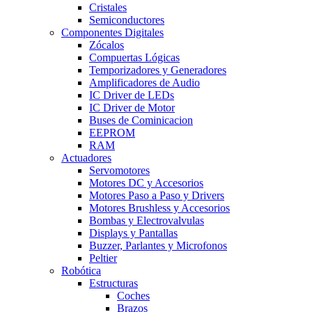
Cristales
Semiconductores
Componentes Digitales
Zócalos
Compuertas Lógicas
Temporizadores y Generadores
Amplificadores de Audio
IC Driver de LEDs
IC Driver de Motor
Buses de Cominicacion
EEPROM
RAM
Actuadores
Servomotores
Motores DC y Accesorios
Motores Paso a Paso y Drivers
Motores Brushless y Accesorios
Bombas y Electrovalvulas
Displays y Pantallas
Buzzer, Parlantes y Microfonos
Peltier
Robótica
Estructuras
Coches
Brazos