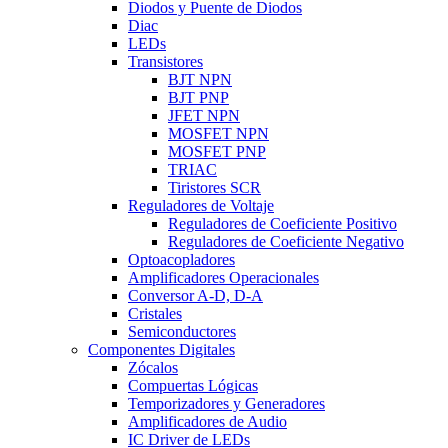
Diodos y Puente de Diodos
Diac
LEDs
Transistores
BJT NPN
BJT PNP
JFET NPN
MOSFET NPN
MOSFET PNP
TRIAC
Tiristores SCR
Reguladores de Voltaje
Reguladores de Coeficiente Positivo
Reguladores de Coeficiente Negativo
Optoacopladores
Amplificadores Operacionales
Conversor A-D, D-A
Cristales
Semiconductores
Componentes Digitales
Zócalos
Compuertas Lógicas
Temporizadores y Generadores
Amplificadores de Audio
IC Driver de LEDs