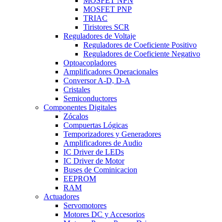
MOSFET NPN
MOSFET PNP
TRIAC
Tiristores SCR
Reguladores de Voltaje
Reguladores de Coeficiente Positivo
Reguladores de Coeficiente Negativo
Optoacopladores
Amplificadores Operacionales
Conversor A-D, D-A
Cristales
Semiconductores
Componentes Digitales
Zócalos
Compuertas Lógicas
Temporizadores y Generadores
Amplificadores de Audio
IC Driver de LEDs
IC Driver de Motor
Buses de Cominicacion
EEPROM
RAM
Actuadores
Servomotores
Motores DC y Accesorios