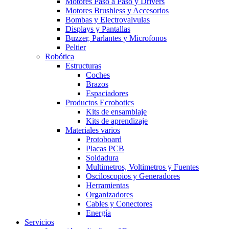
Motores Paso a Paso y Drivers
Motores Brushless y Accesorios
Bombas y Electrovalvulas
Displays y Pantallas
Buzzer, Parlantes y Microfonos
Peltier
Robótica
Estructuras
Coches
Brazos
Espaciadores
Productos Ecrobotics
Kits de ensamblaje
Kits de aprendizaje
Materiales varios
Protoboard
Placas PCB
Soldadura
Multimetros, Voltimetros y Fuentes
Osciloscopios y Generadores
Herramientas
Organizadores
Cables y Conectores
Energía
Servicios