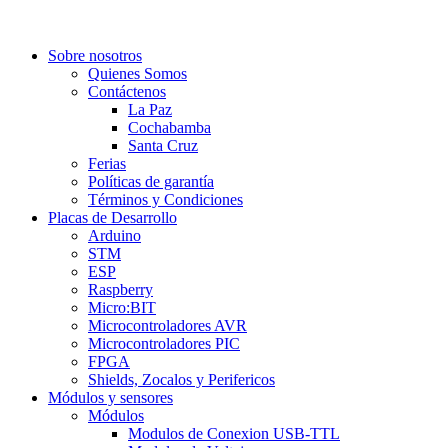
Sobre nosotros
Quienes Somos
Contáctenos
La Paz
Cochabamba
Santa Cruz
Ferias
Políticas de garantía
Términos y Condiciones
Placas de Desarrollo
Arduino
STM
ESP
Raspberry
Micro:BIT
Microcontroladores AVR
Microcontroladores PIC
FPGA
Shields, Zocalos y Perifericos
Módulos y sensores
Módulos
Modulos de Conexion USB-TTL