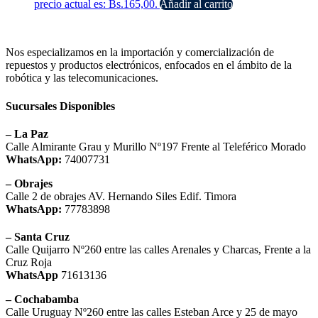
precio actual es: Bs.165,00.
Añadir al carrito
Nos especializamos en la importación y comercialización de
repuestos y productos electrónicos, enfocados en el ámbito de la
robótica y las telecomunicaciones.
Sucursales Disponibles
– La Paz
Calle Almirante Grau y Murillo Nº197 Frente al Teleférico Morado
WhatsApp:
74007731
– Obrajes
Calle 2 de obrajes AV. Hernando Siles Edif. Timora
WhatsApp:
77783898
– Santa Cruz
Calle Quijarro Nº260 entre las calles Arenales y Charcas, Frente a la
Cruz Roja
WhatsApp
71613136
– Cochabamba
Calle Uruguay Nº260 entre las calles Esteban Arce y 25 de mayo