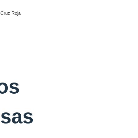
a Cruz Roja
os
esas