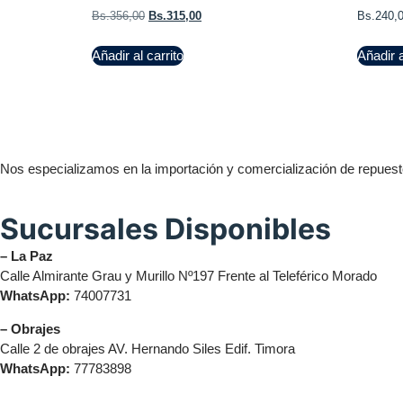
Bs.
356,00
Bs.
315,00
Bs.
240,
Añadir al carrito
Añadir a
Nos especializamos en la importación y comercialización de repuesto
Sucursales Disponibles
– La Paz
Calle Almirante Grau y Murillo Nº197 Frente al Teleférico Morado
WhatsApp:
74007731
– Obrajes
Calle 2 de obrajes AV. Hernando Siles Edif. Timora
WhatsApp:
77783898