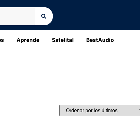
os
Aprende
Satelital
BestAudio