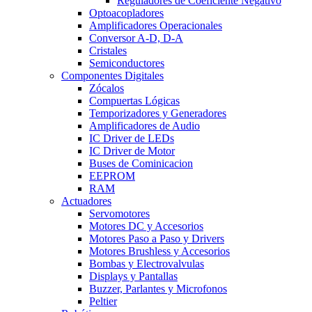
Reguladores de Coeficiente Negativo
Optoacopladores
Amplificadores Operacionales
Conversor A-D, D-A
Cristales
Semiconductores
Componentes Digitales
Zócalos
Compuertas Lógicas
Temporizadores y Generadores
Amplificadores de Audio
IC Driver de LEDs
IC Driver de Motor
Buses de Cominicacion
EEPROM
RAM
Actuadores
Servomotores
Motores DC y Accesorios
Motores Paso a Paso y Drivers
Motores Brushless y Accesorios
Bombas y Electrovalvulas
Displays y Pantallas
Buzzer, Parlantes y Microfonos
Peltier