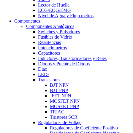
Lector de Huella
ECG/EQG/EMG
Nivel de Agua y Flujo metros
Componentes
Componentes Analógicos
Switches y Pulsadores
Fusibles de Vidrio
Resistencias
Potenciometros
Capacitores
Inductores, Transformadores y Reles
Diodos y Puente de Diodos
Diac
LEDs
Transistores
BJT NPN
BJT PNP
JFET NPN
MOSFET NPN
MOSFET PNP
TRIAC
Tiristores SCR
Reguladores de Voltaje
Reguladores de Coeficiente Positivo