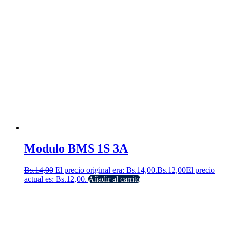
Modulo BMS 1S 3A
Bs.
14,00
El precio original era: Bs.14,00.
Bs.
12,00
El precio
actual es: Bs.12,00.
Añadir al carrito