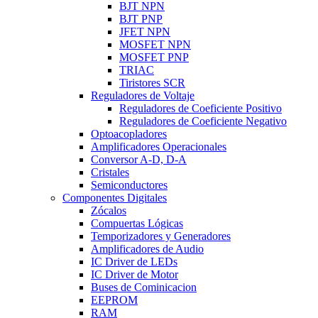
BJT NPN
BJT PNP
JFET NPN
MOSFET NPN
MOSFET PNP
TRIAC
Tiristores SCR
Reguladores de Voltaje
Reguladores de Coeficiente Positivo
Reguladores de Coeficiente Negativo
Optoacopladores
Amplificadores Operacionales
Conversor A-D, D-A
Cristales
Semiconductores
Componentes Digitales
Zócalos
Compuertas Lógicas
Temporizadores y Generadores
Amplificadores de Audio
IC Driver de LEDs
IC Driver de Motor
Buses de Cominicacion
EEPROM
RAM