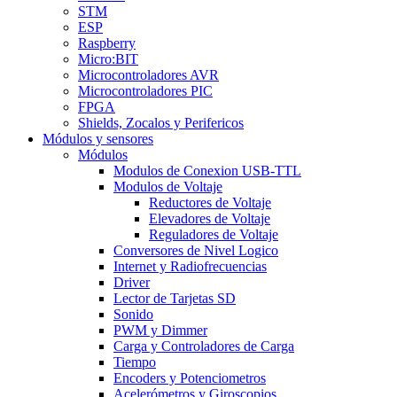
STM
ESP
Raspberry
Micro:BIT
Microcontroladores AVR
Microcontroladores PIC
FPGA
Shields, Zocalos y Perifericos
Módulos y sensores
Módulos
Modulos de Conexion USB-TTL
Modulos de Voltaje
Reductores de Voltaje
Elevadores de Voltaje
Reguladores de Voltaje
Conversores de Nivel Logico
Internet y Radiofrecuencias
Driver
Lector de Tarjetas SD
Sonido
PWM y Dimmer
Carga y Controladores de Carga
Tiempo
Encoders y Potenciometros
Acelerómetros y Giroscopios