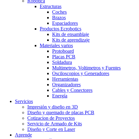
Robótica
Estructuras
Coches
Brazos
Espaciadores
Productos Ecrobotics
Kits de ensamblaje
Kits de aprendizaje
Materiales varios
Protoboard
Placas PCB
Soldadura
Multimetros, Voltimetros y Fuentes
Osciloscopios y Generadores
Herramientas
Organizadores
Cables y Conectores
Energía
Servicios
Impresión y diseño en 3D
Diseño y quemado de placas PCB
Cotizacion de Proyectos
Servicio de Armado de Kits
Diseño y Corte en Laser
Aprende