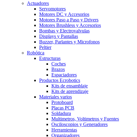
Actuadores
Servomotores
Motores DC y Accesorios
Motores Paso a Paso y Drivers
Motores Brushless y Accesorios
Bombas y Electrovalvulas
Displays y Pantallas
Buzzer, Parlantes y Microfonos
Peltier
Robótica
Estructuras
Coches
Brazos
Espaciadores
Productos Ecrobotics
Kits de ensamblaje
Kits de aprendizaje
Materiales varios
Protoboard
Placas PCB
Soldadura
Multimetros, Voltimetros y Fuentes
Osciloscopios y Generadores
Herramientas
Organizadores