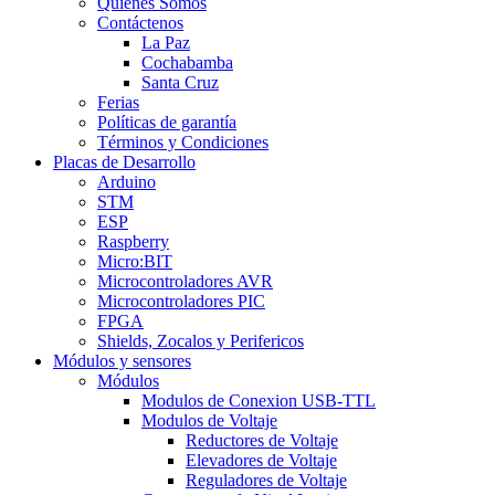
Quienes Somos
Contáctenos
La Paz
Cochabamba
Santa Cruz
Ferias
Políticas de garantía
Términos y Condiciones
Placas de Desarrollo
Arduino
STM
ESP
Raspberry
Micro:BIT
Microcontroladores AVR
Microcontroladores PIC
FPGA
Shields, Zocalos y Perifericos
Módulos y sensores
Módulos
Modulos de Conexion USB-TTL
Modulos de Voltaje
Reductores de Voltaje
Elevadores de Voltaje
Reguladores de Voltaje