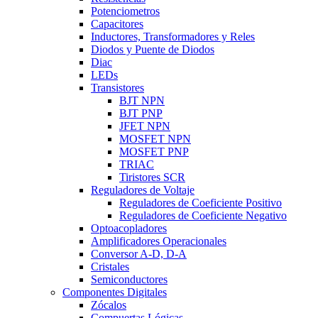
Potenciometros
Capacitores
Inductores, Transformadores y Reles
Diodos y Puente de Diodos
Diac
LEDs
Transistores
BJT NPN
BJT PNP
JFET NPN
MOSFET NPN
MOSFET PNP
TRIAC
Tiristores SCR
Reguladores de Voltaje
Reguladores de Coeficiente Positivo
Reguladores de Coeficiente Negativo
Optoacopladores
Amplificadores Operacionales
Conversor A-D, D-A
Cristales
Semiconductores
Componentes Digitales
Zócalos
Compuertas Lógicas