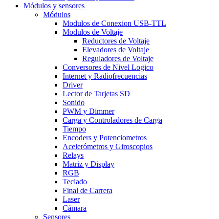
Módulos y sensores
Módulos
Modulos de Conexion USB-TTL
Modulos de Voltaje
Reductores de Voltaje
Elevadores de Voltaje
Reguladores de Voltaje
Conversores de Nivel Logico
Internet y Radiofrecuencias
Driver
Lector de Tarjetas SD
Sonido
PWM y Dimmer
Carga y Controladores de Carga
Tiempo
Encoders y Potenciometros
Acelerómetros y Giroscopios
Relays
Matriz y Display
RGB
Teclado
Final de Carrera
Laser
Cámara
Sensores