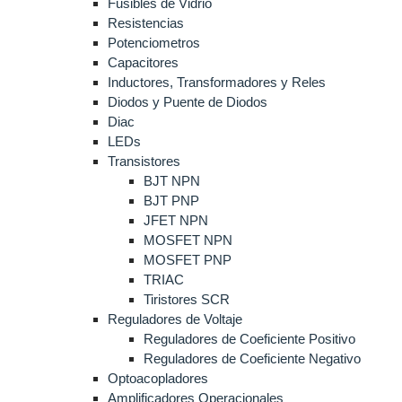
Fusibles de Vidrio
Resistencias
Potenciometros
Capacitores
Inductores, Transformadores y Reles
Diodos y Puente de Diodos
Diac
LEDs
Transistores
BJT NPN
BJT PNP
JFET NPN
MOSFET NPN
MOSFET PNP
TRIAC
Tiristores SCR
Reguladores de Voltaje
Reguladores de Coeficiente Positivo
Reguladores de Coeficiente Negativo
Optoacopladores
Amplificadores Operacionales