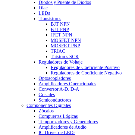
Diodos y Puente de Diodos
Diac
LEDs
Transistores
BJT NPN
BJT PNP
JFET NPN
MOSFET NPN
MOSFET PNP
TRIAC
Tiristores SCR
Reguladores de Voltaje
Reguladores de Coeficiente Positivo
Reguladores de Coeficiente Negativo
Optoacopladores
Amplificadores Operacionales
Conversor A-D, D-A
Cristales
Semiconductores
Componentes Digitales
Zócalos
Compuertas Lógicas
Temporizadores y Generadores
Amplificadores de Audio
IC Driver de LEDs