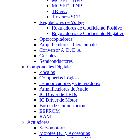
MOSFET NPN
MOSFET PNP
TRIAC
Tiristores SCR
Reguladores de Voltaje
Reguladores de Coeficiente Positivo
Reguladores de Coeficiente Negativo
Optoacopladores
Amplificadores Operacionales
Conversor A-D, D-A
Cristales
Semiconductores
Componentes Digitales
Zócalos
Compuertas Lógicas
Temporizadores y Generadores
Amplificadores de Audio
IC Driver de LEDs
IC Driver de Motor
Buses de Cominicacion
EEPROM
RAM
Actuadores
Servomotores
Motores DC y Accesorios