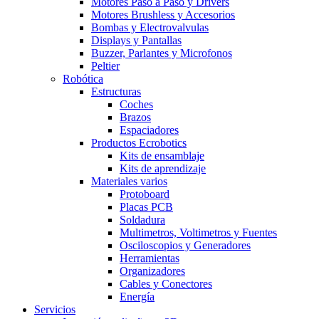
Motores Paso a Paso y Drivers
Motores Brushless y Accesorios
Bombas y Electrovalvulas
Displays y Pantallas
Buzzer, Parlantes y Microfonos
Peltier
Robótica
Estructuras
Coches
Brazos
Espaciadores
Productos Ecrobotics
Kits de ensamblaje
Kits de aprendizaje
Materiales varios
Protoboard
Placas PCB
Soldadura
Multimetros, Voltimetros y Fuentes
Osciloscopios y Generadores
Herramientas
Organizadores
Cables y Conectores
Energía
Servicios