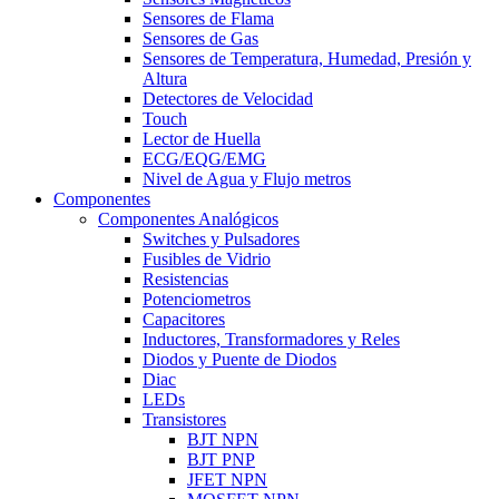
Sensores de Flama
Sensores de Gas
Sensores de Temperatura, Humedad, Presión y
Altura
Detectores de Velocidad
Touch
Lector de Huella
ECG/EQG/EMG
Nivel de Agua y Flujo metros
Componentes
Componentes Analógicos
Switches y Pulsadores
Fusibles de Vidrio
Resistencias
Potenciometros
Capacitores
Inductores, Transformadores y Reles
Diodos y Puente de Diodos
Diac
LEDs
Transistores
BJT NPN
BJT PNP
JFET NPN