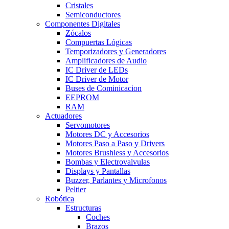
Cristales
Semiconductores
Componentes Digitales
Zócalos
Compuertas Lógicas
Temporizadores y Generadores
Amplificadores de Audio
IC Driver de LEDs
IC Driver de Motor
Buses de Cominicacion
EEPROM
RAM
Actuadores
Servomotores
Motores DC y Accesorios
Motores Paso a Paso y Drivers
Motores Brushless y Accesorios
Bombas y Electrovalvulas
Displays y Pantallas
Buzzer, Parlantes y Microfonos
Peltier
Robótica
Estructuras
Coches
Brazos