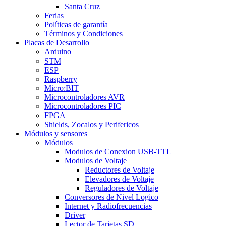
Santa Cruz
Ferias
Políticas de garantía
Términos y Condiciones
Placas de Desarrollo
Arduino
STM
ESP
Raspberry
Micro:BIT
Microcontroladores AVR
Microcontroladores PIC
FPGA
Shields, Zocalos y Perifericos
Módulos y sensores
Módulos
Modulos de Conexion USB-TTL
Modulos de Voltaje
Reductores de Voltaje
Elevadores de Voltaje
Reguladores de Voltaje
Conversores de Nivel Logico
Internet y Radiofrecuencias
Driver
Lector de Tarjetas SD