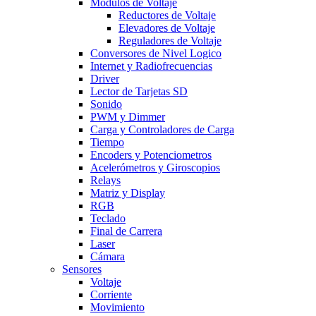
Modulos de Voltaje
Reductores de Voltaje
Elevadores de Voltaje
Reguladores de Voltaje
Conversores de Nivel Logico
Internet y Radiofrecuencias
Driver
Lector de Tarjetas SD
Sonido
PWM y Dimmer
Carga y Controladores de Carga
Tiempo
Encoders y Potenciometros
Acelerómetros y Giroscopios
Relays
Matriz y Display
RGB
Teclado
Final de Carrera
Laser
Cámara
Sensores
Voltaje
Corriente
Movimiento