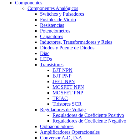
Componentes
Componentes Analógicos
Switches y Pulsadores
Fusibles de Vidrio
Resistencias
Potenciometros
Capacitores
Inductores, Transformadores y Reles
Diodos y Puente de Diodos
Diac
LEDs
Transistores
BJT NPN
BJT PNP
JFET NPN
MOSFET NPN
MOSFET PNP
TRIAC
Tiristores SCR
Reguladores de Voltaje
Reguladores de Coeficiente Positivo
Reguladores de Coeficiente Negativo
Optoacopladores
Amplificadores Operacionales
Conversor A-D, D-A