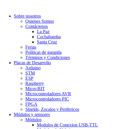
Sobre nosotros
Quienes Somos
Contáctenos
La Paz
Cochabamba
Santa Cruz
Ferias
Políticas de garantía
Términos y Condiciones
Placas de Desarrollo
Arduino
STM
ESP
Raspberry
Micro:BIT
Microcontroladores AVR
Microcontroladores PIC
FPGA
Shields, Zocalos y Perifericos
Módulos y sensores
Módulos
Modulos de Conexion USB-TTL