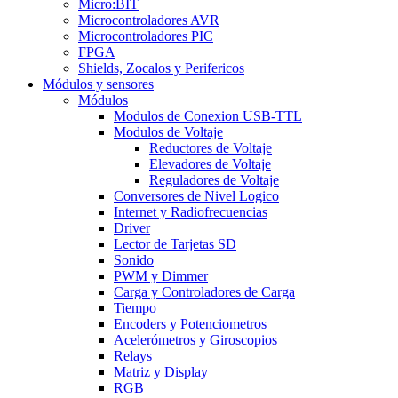
Micro:BIT
Microcontroladores AVR
Microcontroladores PIC
FPGA
Shields, Zocalos y Perifericos
Módulos y sensores
Módulos
Modulos de Conexion USB-TTL
Modulos de Voltaje
Reductores de Voltaje
Elevadores de Voltaje
Reguladores de Voltaje
Conversores de Nivel Logico
Internet y Radiofrecuencias
Driver
Lector de Tarjetas SD
Sonido
PWM y Dimmer
Carga y Controladores de Carga
Tiempo
Encoders y Potenciometros
Acelerómetros y Giroscopios
Relays
Matriz y Display
RGB