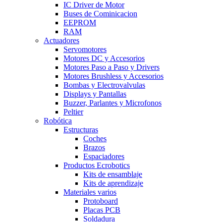
IC Driver de Motor
Buses de Cominicacion
EEPROM
RAM
Actuadores
Servomotores
Motores DC y Accesorios
Motores Paso a Paso y Drivers
Motores Brushless y Accesorios
Bombas y Electrovalvulas
Displays y Pantallas
Buzzer, Parlantes y Microfonos
Peltier
Robótica
Estructuras
Coches
Brazos
Espaciadores
Productos Ecrobotics
Kits de ensamblaje
Kits de aprendizaje
Materiales varios
Protoboard
Placas PCB
Soldadura