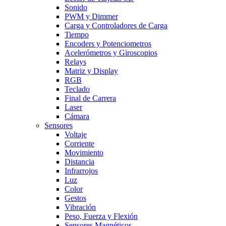
Sonido
PWM y Dimmer
Carga y Controladores de Carga
Tiempo
Encoders y Potenciometros
Acelerómetros y Giroscopios
Relays
Matriz y Display
RGB
Teclado
Final de Carrera
Laser
Cámara
Sensores
Voltaje
Corriente
Movimiento
Distancia
Infrarrojos
Luz
Color
Gestos
Vibración
Peso, Fuerza y Flexión
Sensores Magnéticos