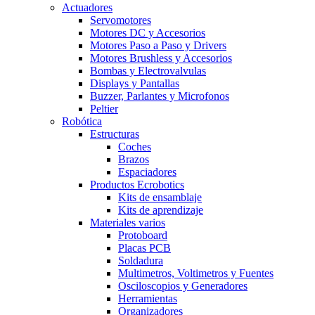
Actuadores
Servomotores
Motores DC y Accesorios
Motores Paso a Paso y Drivers
Motores Brushless y Accesorios
Bombas y Electrovalvulas
Displays y Pantallas
Buzzer, Parlantes y Microfonos
Peltier
Robótica
Estructuras
Coches
Brazos
Espaciadores
Productos Ecrobotics
Kits de ensamblaje
Kits de aprendizaje
Materiales varios
Protoboard
Placas PCB
Soldadura
Multimetros, Voltimetros y Fuentes
Osciloscopios y Generadores
Herramientas
Organizadores