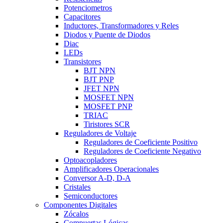
Potenciometros
Capacitores
Inductores, Transformadores y Reles
Diodos y Puente de Diodos
Diac
LEDs
Transistores
BJT NPN
BJT PNP
JFET NPN
MOSFET NPN
MOSFET PNP
TRIAC
Tiristores SCR
Reguladores de Voltaje
Reguladores de Coeficiente Positivo
Reguladores de Coeficiente Negativo
Optoacopladores
Amplificadores Operacionales
Conversor A-D, D-A
Cristales
Semiconductores
Componentes Digitales
Zócalos
Compuertas Lógicas