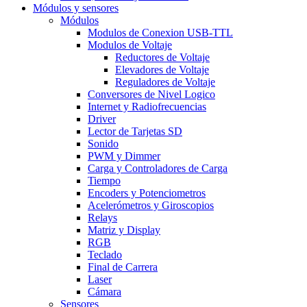
Módulos y sensores
Módulos
Modulos de Conexion USB-TTL
Modulos de Voltaje
Reductores de Voltaje
Elevadores de Voltaje
Reguladores de Voltaje
Conversores de Nivel Logico
Internet y Radiofrecuencias
Driver
Lector de Tarjetas SD
Sonido
PWM y Dimmer
Carga y Controladores de Carga
Tiempo
Encoders y Potenciometros
Acelerómetros y Giroscopios
Relays
Matriz y Display
RGB
Teclado
Final de Carrera
Laser
Cámara
Sensores