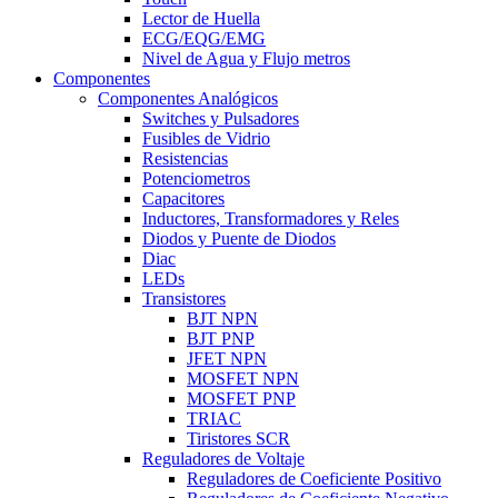
Lector de Huella
ECG/EQG/EMG
Nivel de Agua y Flujo metros
Componentes
Componentes Analógicos
Switches y Pulsadores
Fusibles de Vidrio
Resistencias
Potenciometros
Capacitores
Inductores, Transformadores y Reles
Diodos y Puente de Diodos
Diac
LEDs
Transistores
BJT NPN
BJT PNP
JFET NPN
MOSFET NPN
MOSFET PNP
TRIAC
Tiristores SCR
Reguladores de Voltaje
Reguladores de Coeficiente Positivo