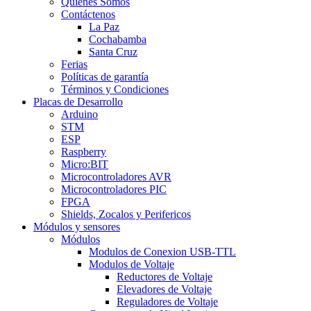
Quienes Somos
Contáctenos
La Paz
Cochabamba
Santa Cruz
Ferias
Políticas de garantía
Términos y Condiciones
Placas de Desarrollo
Arduino
STM
ESP
Raspberry
Micro:BIT
Microcontroladores AVR
Microcontroladores PIC
FPGA
Shields, Zocalos y Perifericos
Módulos y sensores
Módulos
Modulos de Conexion USB-TTL
Modulos de Voltaje
Reductores de Voltaje
Elevadores de Voltaje
Reguladores de Voltaje