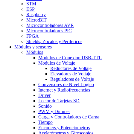
STM
ESP
Raspberry
Micro:BIT
Microcontroladores AVR
Microcontroladores PIC
FPGA
Shields, Zocalos y Perifericos
Módulos y sensores
Módulos
Modulos de Conexion USB-TTL
Modulos de Voltaje
Reductores de Voltaje
Elevadores de Voltaje
Reguladores de Voltaje
Conversores de Nivel Logico
Internet y Radiofrecuencias
Driver
Lector de Tarjetas SD
Sonido
PWM y Dimmer
Carga y Controladores de Carga
Tiempo
Encoders y Potenciometros
Acelerómetros y Giroscopios