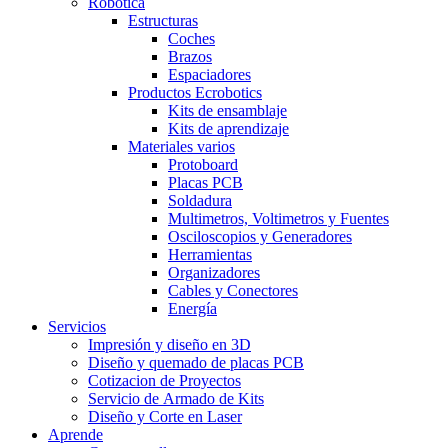
Robótica
Estructuras
Coches
Brazos
Espaciadores
Productos Ecrobotics
Kits de ensamblaje
Kits de aprendizaje
Materiales varios
Protoboard
Placas PCB
Soldadura
Multimetros, Voltimetros y Fuentes
Osciloscopios y Generadores
Herramientas
Organizadores
Cables y Conectores
Energía
Servicios
Impresión y diseño en 3D
Diseño y quemado de placas PCB
Cotizacion de Proyectos
Servicio de Armado de Kits
Diseño y Corte en Laser
Aprende