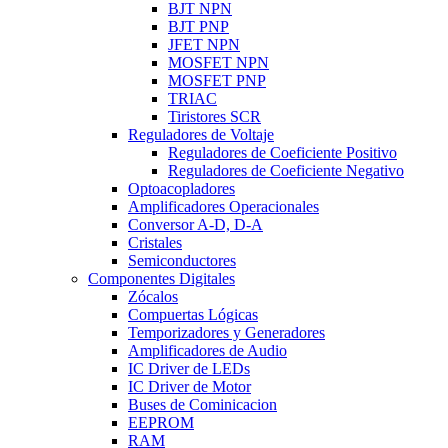
BJT NPN
BJT PNP
JFET NPN
MOSFET NPN
MOSFET PNP
TRIAC
Tiristores SCR
Reguladores de Voltaje
Reguladores de Coeficiente Positivo
Reguladores de Coeficiente Negativo
Optoacopladores
Amplificadores Operacionales
Conversor A-D, D-A
Cristales
Semiconductores
Componentes Digitales
Zócalos
Compuertas Lógicas
Temporizadores y Generadores
Amplificadores de Audio
IC Driver de LEDs
IC Driver de Motor
Buses de Cominicacion
EEPROM
RAM