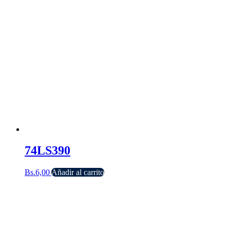
74LS390
Bs.
6,00
Añadir al carrito