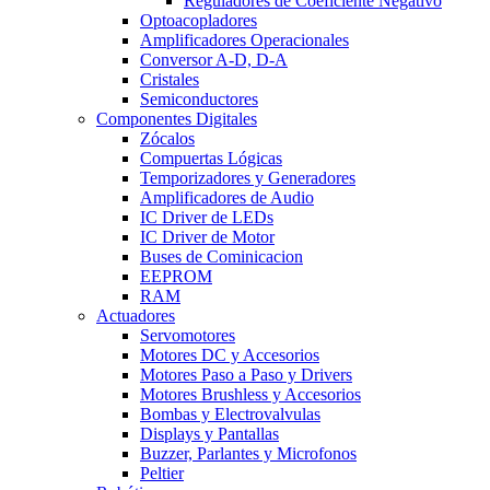
Reguladores de Coeficiente Negativo
Optoacopladores
Amplificadores Operacionales
Conversor A-D, D-A
Cristales
Semiconductores
Componentes Digitales
Zócalos
Compuertas Lógicas
Temporizadores y Generadores
Amplificadores de Audio
IC Driver de LEDs
IC Driver de Motor
Buses de Cominicacion
EEPROM
RAM
Actuadores
Servomotores
Motores DC y Accesorios
Motores Paso a Paso y Drivers
Motores Brushless y Accesorios
Bombas y Electrovalvulas
Displays y Pantallas
Buzzer, Parlantes y Microfonos
Peltier