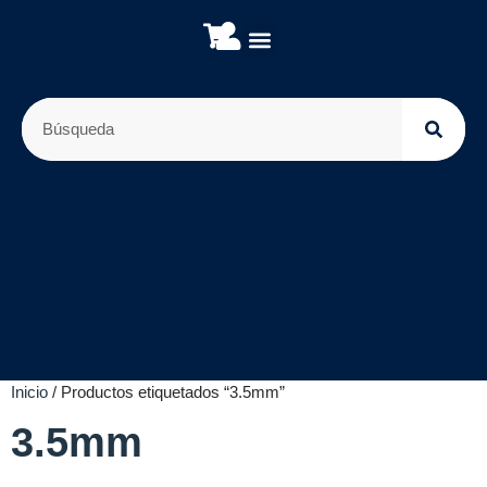
Sobre nosotros
Placas de Desarrollo
Módulos y sensores
Inicio
/ Productos etiquetados “3.5mm”
3.5mm