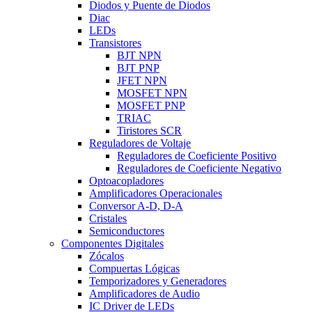
Diodos y Puente de Diodos
Diac
LEDs
Transistores
BJT NPN
BJT PNP
JFET NPN
MOSFET NPN
MOSFET PNP
TRIAC
Tiristores SCR
Reguladores de Voltaje
Reguladores de Coeficiente Positivo
Reguladores de Coeficiente Negativo
Optoacopladores
Amplificadores Operacionales
Conversor A-D, D-A
Cristales
Semiconductores
Componentes Digitales
Zócalos
Compuertas Lógicas
Temporizadores y Generadores
Amplificadores de Audio
IC Driver de LEDs