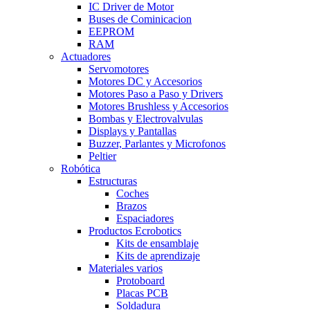
IC Driver de Motor
Buses de Cominicacion
EEPROM
RAM
Actuadores
Servomotores
Motores DC y Accesorios
Motores Paso a Paso y Drivers
Motores Brushless y Accesorios
Bombas y Electrovalvulas
Displays y Pantallas
Buzzer, Parlantes y Microfonos
Peltier
Robótica
Estructuras
Coches
Brazos
Espaciadores
Productos Ecrobotics
Kits de ensamblaje
Kits de aprendizaje
Materiales varios
Protoboard
Placas PCB
Soldadura