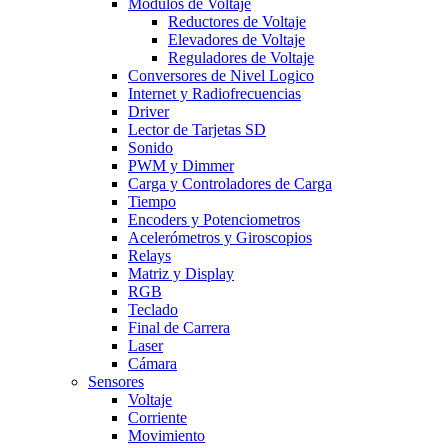
Modulos de Voltaje
Reductores de Voltaje
Elevadores de Voltaje
Reguladores de Voltaje
Conversores de Nivel Logico
Internet y Radiofrecuencias
Driver
Lector de Tarjetas SD
Sonido
PWM y Dimmer
Carga y Controladores de Carga
Tiempo
Encoders y Potenciometros
Acelerómetros y Giroscopios
Relays
Matriz y Display
RGB
Teclado
Final de Carrera
Laser
Cámara
Sensores
Voltaje
Corriente
Movimiento