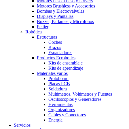
Motores Paso a Paso y Drivers
Motores Brushless y Accesorios
Bombas y Electrovalvulas
Displays y Pantallas
Buzzer, Parlantes y Microfonos
Peltier
Robótica
Estructuras
Coches
Brazos
Espaciadores
Productos Ecrobotics
Kits de ensamblaje
Kits de aprendizaje
Materiales varios
Protoboard
Placas PCB
Soldadura
Multimetros, Voltimetros y Fuentes
Osciloscopios y Generadores
Herramientas
Organizadores
Cables y Conectores
Energía
Servicios