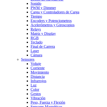
Sonido
PWM y Dimmer
Carga y Controladores de Carga
Tiempo
Encoders y Potenciometros
Acelerómetros y Giroscopios
Relays
Matriz y Display
RGB
Teclado
Final de Carrera
Laser
Cámara
Sensores
Voltaje
Corriente
Movimiento
Distancia
Infrarrojos
Luz
Color
Gestos
Vibración
Peso, Fuerza y Flexión
Sensores Magnéticos