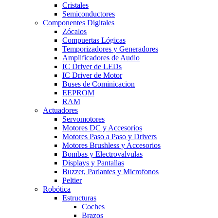
Cristales
Semiconductores
Componentes Digitales
Zócalos
Compuertas Lógicas
Temporizadores y Generadores
Amplificadores de Audio
IC Driver de LEDs
IC Driver de Motor
Buses de Cominicacion
EEPROM
RAM
Actuadores
Servomotores
Motores DC y Accesorios
Motores Paso a Paso y Drivers
Motores Brushless y Accesorios
Bombas y Electrovalvulas
Displays y Pantallas
Buzzer, Parlantes y Microfonos
Peltier
Robótica
Estructuras
Coches
Brazos