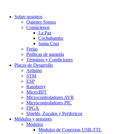
Sobre nosotros
Quienes Somos
Contáctenos
La Paz
Cochabamba
Santa Cruz
Ferias
Políticas de garantía
Términos y Condiciones
Placas de Desarrollo
Arduino
STM
ESP
Raspberry
Micro:BIT
Microcontroladores AVR
Microcontroladores PIC
FPGA
Shields, Zocalos y Perifericos
Módulos y sensores
Módulos
Modulos de Conexion USB-TTL