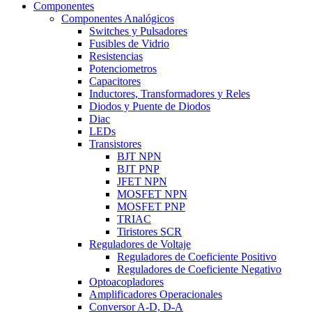
Componentes
Componentes Analógicos
Switches y Pulsadores
Fusibles de Vidrio
Resistencias
Potenciometros
Capacitores
Inductores, Transformadores y Reles
Diodos y Puente de Diodos
Diac
LEDs
Transistores
BJT NPN
BJT PNP
JFET NPN
MOSFET NPN
MOSFET PNP
TRIAC
Tiristores SCR
Reguladores de Voltaje
Reguladores de Coeficiente Positivo
Reguladores de Coeficiente Negativo
Optoacopladores
Amplificadores Operacionales
Conversor A-D, D-A