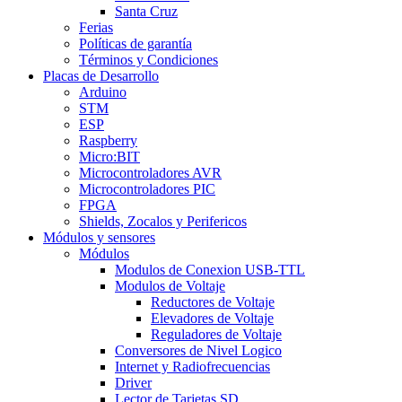
Santa Cruz
Ferias
Políticas de garantía
Términos y Condiciones
Placas de Desarrollo
Arduino
STM
ESP
Raspberry
Micro:BIT
Microcontroladores AVR
Microcontroladores PIC
FPGA
Shields, Zocalos y Perifericos
Módulos y sensores
Módulos
Modulos de Conexion USB-TTL
Modulos de Voltaje
Reductores de Voltaje
Elevadores de Voltaje
Reguladores de Voltaje
Conversores de Nivel Logico
Internet y Radiofrecuencias
Driver
Lector de Tarjetas SD