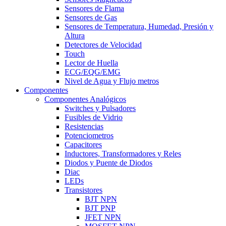
Sensores de Flama
Sensores de Gas
Sensores de Temperatura, Humedad, Presión y
Altura
Detectores de Velocidad
Touch
Lector de Huella
ECG/EQG/EMG
Nivel de Agua y Flujo metros
Componentes
Componentes Analógicos
Switches y Pulsadores
Fusibles de Vidrio
Resistencias
Potenciometros
Capacitores
Inductores, Transformadores y Reles
Diodos y Puente de Diodos
Diac
LEDs
Transistores
BJT NPN
BJT PNP
JFET NPN