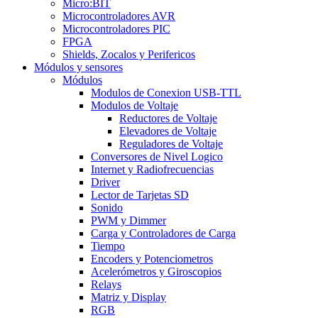
Micro:BIT
Microcontroladores AVR
Microcontroladores PIC
FPGA
Shields, Zocalos y Perifericos
Módulos y sensores
Módulos
Modulos de Conexion USB-TTL
Modulos de Voltaje
Reductores de Voltaje
Elevadores de Voltaje
Reguladores de Voltaje
Conversores de Nivel Logico
Internet y Radiofrecuencias
Driver
Lector de Tarjetas SD
Sonido
PWM y Dimmer
Carga y Controladores de Carga
Tiempo
Encoders y Potenciometros
Acelerómetros y Giroscopios
Relays
Matriz y Display
RGB