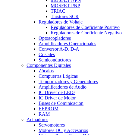
MOSFET NPN
MOSFET PNP
TRIAC
Tiristores SCR
Reguladores de Voltaje
Reguladores de Coeficiente Positivo
Reguladores de Coeficiente Negativo
Optoacopladores
Amplificadores Operacionales
Conversor A-D, D-A
Cristales
Semiconductores
Componentes Digitales
Zócalos
Compuertas Lógicas
Temporizadores y Generadores
Amplificadores de Audio
IC Driver de LEDs
IC Driver de Motor
Buses de Cominicacion
EEPROM
RAM
Actuadores
Servomotores
Motores DC y Accesorios