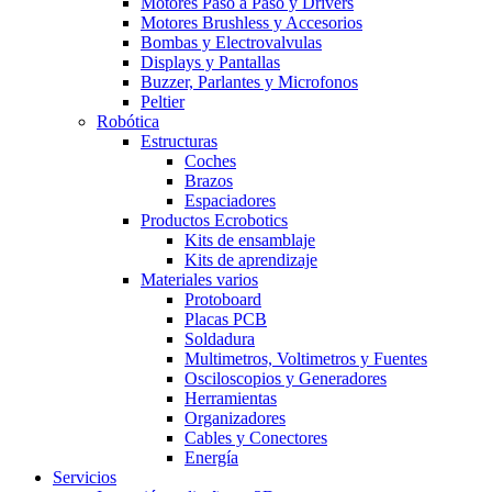
Motores Paso a Paso y Drivers
Motores Brushless y Accesorios
Bombas y Electrovalvulas
Displays y Pantallas
Buzzer, Parlantes y Microfonos
Peltier
Robótica
Estructuras
Coches
Brazos
Espaciadores
Productos Ecrobotics
Kits de ensamblaje
Kits de aprendizaje
Materiales varios
Protoboard
Placas PCB
Soldadura
Multimetros, Voltimetros y Fuentes
Osciloscopios y Generadores
Herramientas
Organizadores
Cables y Conectores
Energía
Servicios