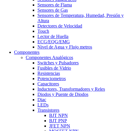
Sensores de Flama
Sensores de Gas
Sensores de Temperatura, Humedad, Presión y
Altura
Detectores de Velocidad
Touch
Lector de Huella
ECG/EQG/EMG
Nivel de Agua y Flujo metros
Componentes
Componentes Analógicos
Switches y Pulsadores
Fusibles de Vidrio
Resistencias
Potenciometros
Capacitores
Inductores, Transformadores y Reles
Diodos y Puente de Diodos
Diac
LEDs
Transistores
BJT NPN
BJT PNP
JFET NPN