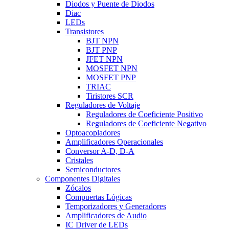
Diodos y Puente de Diodos
Diac
LEDs
Transistores
BJT NPN
BJT PNP
JFET NPN
MOSFET NPN
MOSFET PNP
TRIAC
Tiristores SCR
Reguladores de Voltaje
Reguladores de Coeficiente Positivo
Reguladores de Coeficiente Negativo
Optoacopladores
Amplificadores Operacionales
Conversor A-D, D-A
Cristales
Semiconductores
Componentes Digitales
Zócalos
Compuertas Lógicas
Temporizadores y Generadores
Amplificadores de Audio
IC Driver de LEDs