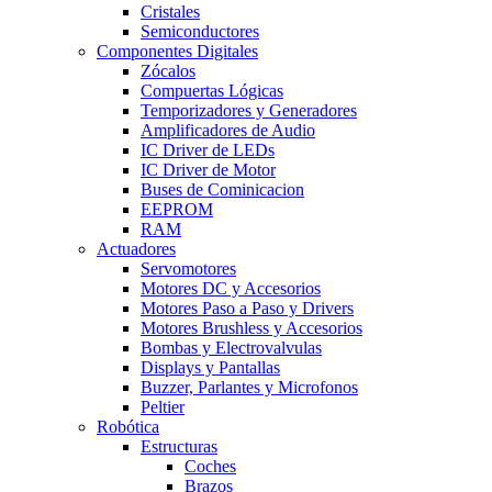
Cristales
Semiconductores
Componentes Digitales
Zócalos
Compuertas Lógicas
Temporizadores y Generadores
Amplificadores de Audio
IC Driver de LEDs
IC Driver de Motor
Buses de Cominicacion
EEPROM
RAM
Actuadores
Servomotores
Motores DC y Accesorios
Motores Paso a Paso y Drivers
Motores Brushless y Accesorios
Bombas y Electrovalvulas
Displays y Pantallas
Buzzer, Parlantes y Microfonos
Peltier
Robótica
Estructuras
Coches
Brazos