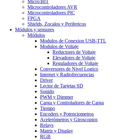
Micro:BIT
Microcontroladores AVR
Microcontroladores PIC
FPGA
Shields, Zocalos y Perifericos
Módulos y sensores
Módulos
Modulos de Conexion USB-TTL
Modulos de Voltaje
Reductores de Voltaje
Elevadores de Voltaje
Reguladores de Voltaje
Conversores de Nivel Logico
Internet y Radiofrecuencias
Driver
Lector de Tarjetas SD
Sonido
PWM y Dimmer
Carga y Controladores de Carga
Tiempo
Encoders y Potenciometros
Acelerómetros y Giroscopios
Relays
Matriz y Display
RGB