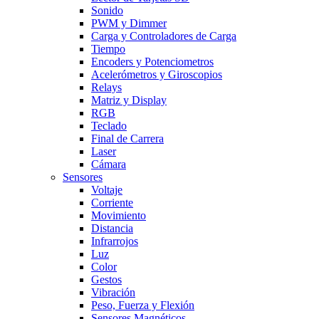
Sonido
PWM y Dimmer
Carga y Controladores de Carga
Tiempo
Encoders y Potenciometros
Acelerómetros y Giroscopios
Relays
Matriz y Display
RGB
Teclado
Final de Carrera
Laser
Cámara
Sensores
Voltaje
Corriente
Movimiento
Distancia
Infrarrojos
Luz
Color
Gestos
Vibración
Peso, Fuerza y Flexión
Sensores Magnéticos