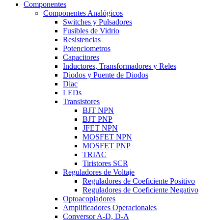
Componentes
Componentes Analógicos
Switches y Pulsadores
Fusibles de Vidrio
Resistencias
Potenciometros
Capacitores
Inductores, Transformadores y Reles
Diodos y Puente de Diodos
Diac
LEDs
Transistores
BJT NPN
BJT PNP
JFET NPN
MOSFET NPN
MOSFET PNP
TRIAC
Tiristores SCR
Reguladores de Voltaje
Reguladores de Coeficiente Positivo
Reguladores de Coeficiente Negativo
Optoacopladores
Amplificadores Operacionales
Conversor A-D, D-A