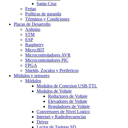
Santa Cruz
Ferias
Políticas de garantía
Términos y Condiciones
Placas de Desarrollo
Arduino
STM
ESP
Raspberry
Micro:BIT
Microcontroladores AVR
Microcontroladores PIC
FPGA
Shields, Zocalos y Perifericos
Módulos y sensores
Módulos
Modulos de Conexion USB-TTL
Modulos de Voltaje
Reductores de Voltaje
Elevadores de Voltaje
Reguladores de Voltaje
Conversores de Nivel Logico
Internet y Radiofrecuencias
Driver
Lector de Tarjetas SD