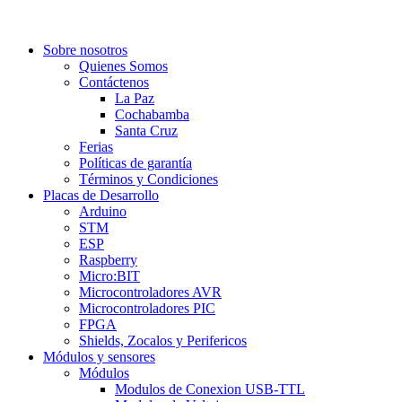
Sobre nosotros
Quienes Somos
Contáctenos
La Paz
Cochabamba
Santa Cruz
Ferias
Políticas de garantía
Términos y Condiciones
Placas de Desarrollo
Arduino
STM
ESP
Raspberry
Micro:BIT
Microcontroladores AVR
Microcontroladores PIC
FPGA
Shields, Zocalos y Perifericos
Módulos y sensores
Módulos
Modulos de Conexion USB-TTL