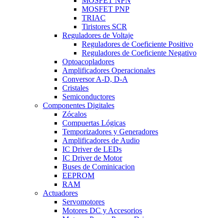
MOSFET NPN
MOSFET PNP
TRIAC
Tiristores SCR
Reguladores de Voltaje
Reguladores de Coeficiente Positivo
Reguladores de Coeficiente Negativo
Optoacopladores
Amplificadores Operacionales
Conversor A-D, D-A
Cristales
Semiconductores
Componentes Digitales
Zócalos
Compuertas Lógicas
Temporizadores y Generadores
Amplificadores de Audio
IC Driver de LEDs
IC Driver de Motor
Buses de Cominicacion
EEPROM
RAM
Actuadores
Servomotores
Motores DC y Accesorios