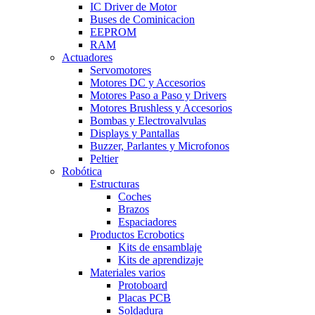
IC Driver de Motor
Buses de Cominicacion
EEPROM
RAM
Actuadores
Servomotores
Motores DC y Accesorios
Motores Paso a Paso y Drivers
Motores Brushless y Accesorios
Bombas y Electrovalvulas
Displays y Pantallas
Buzzer, Parlantes y Microfonos
Peltier
Robótica
Estructuras
Coches
Brazos
Espaciadores
Productos Ecrobotics
Kits de ensamblaje
Kits de aprendizaje
Materiales varios
Protoboard
Placas PCB
Soldadura