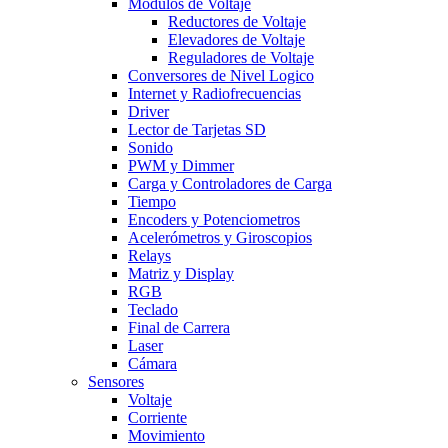
Modulos de Voltaje
Reductores de Voltaje
Elevadores de Voltaje
Reguladores de Voltaje
Conversores de Nivel Logico
Internet y Radiofrecuencias
Driver
Lector de Tarjetas SD
Sonido
PWM y Dimmer
Carga y Controladores de Carga
Tiempo
Encoders y Potenciometros
Acelerómetros y Giroscopios
Relays
Matriz y Display
RGB
Teclado
Final de Carrera
Laser
Cámara
Sensores
Voltaje
Corriente
Movimiento